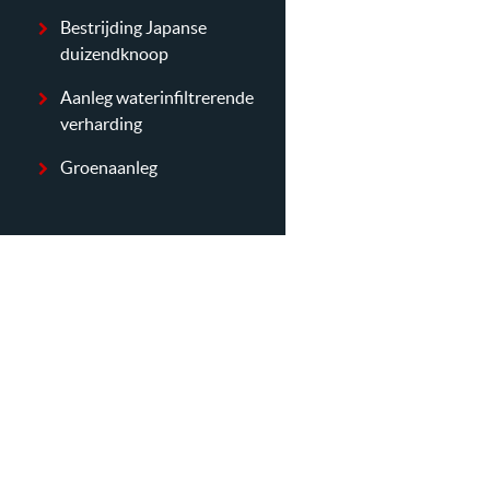
Bestrijding Japanse
duizendknoop
Aanleg waterinfiltrerende
verharding
Groenaanleg