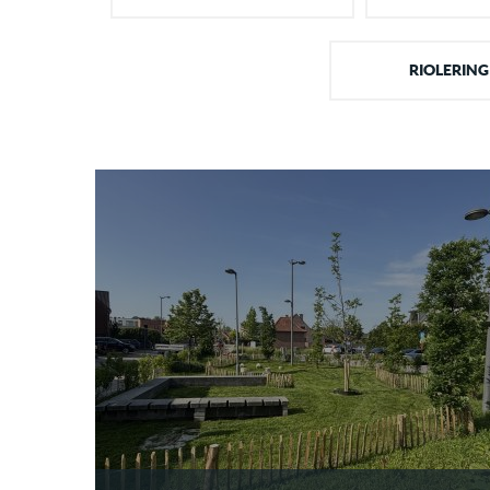
RIOLERING
VRIJETIJDSCENTRUM 'T ZAND
TREMELO
Aanleg van parkings en terreinen rond het
sportcomplex.
MEER INFO