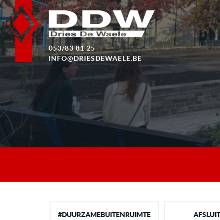
053/83 81 25
INFO@DRIESDEWAELE.BE
PLEIN VOL BESTUIVERS
BONHEIDEN
Groenblauwe herinrichting versterkt leefkwaliteit
in Bonheiden.
MEER INFO
#DUURZAMEBUITENRUIMTE
AFSLUI