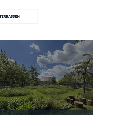
TERRASSEN
VOETWEG REDEVCO BORSBEEK
Aanleg van voetweg in halfverharding
MEER INFO