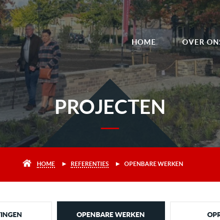
HOME
OVER ON
PROJECTEN
GO! ATHENEUM DENDERMONDE
Ontharden speelplaats
MEER INFO
HOME
REFERENTIES
OPENBARE WERKEN
TINGEN
OPENBARE WERKEN
OPR