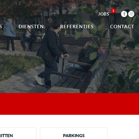
3
JOBS
S
DIENSTEN
REFERENTIES
CONTACT
MERELPLEIN MACHELEN
Omvormen van Merelplein tot Merelpark
MEER INFO
ITTEN
PARKINGS