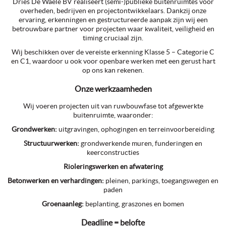
Dries De Waele BV realiseert (semi-)publieke buitenruimtes voor
overheden, bedrijven en projectontwikkelaars. Dankzij onze
ervaring, erkenningen en gestructureerde aanpak zijn wij een
betrouwbare partner voor projecten waar kwaliteit, veiligheid en
timing cruciaal zijn.
Wij beschikken over de vereiste erkenning Klasse 5 – Categorie C
en C1, waardoor u ook voor openbare werken met een gerust hart
op ons kan rekenen.
Onze werkzaamheden
Wij voeren projecten uit van ruwbouwfase tot afgewerkte
buitenruimte, waaronder:
Grondwerken:
uitgravingen, ophogingen en terreinvoorbereiding
Structuurwerken:
grondwerkende muren, funderingen en
keerconstructies
Rioleringswerken en afwatering
Betonwerken en verhardingen:
pleinen, parkings, toegangswegen en
paden
Groenaanleg:
beplanting, graszones en bomen
Deadline = belofte